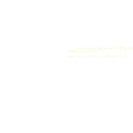
Associació
Catalana
de Científics i Tecnòlegs dels Aliments
AssociacioCatalanaCTA@gmai
@AssociacioCTA
associaciocatalanacta@gmail.com
© 2021 by Asociación Catalana de Científicos y Tecnól