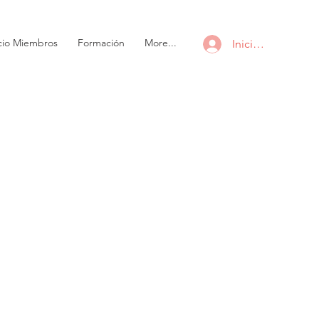
cio Miembros
Formación
More...
Iniciar sesión